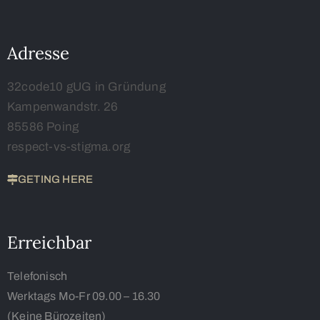
Adresse
32code10 gUG in Gründung
Kampenwandstr. 26
85586 Poing
respect-vs-stigma.org
GETING HERE
Erreichbar
Telefonisch
Werktags Mo-Fr 09.00 – 16.30
(Keine Bürozeiten)