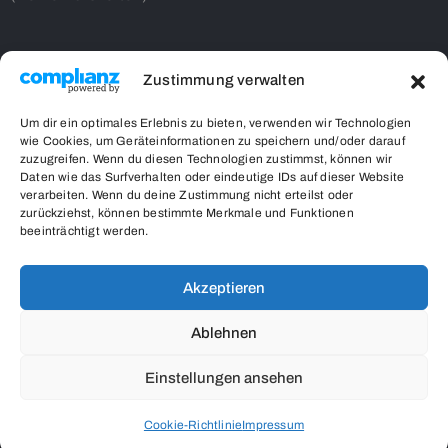
Zustimmung verwalten
Contact Us
Um dir ein optimales Erlebnis zu bieten, verwenden wir Technologien
wie Cookies, um Geräteinformationen zu speichern und/oder darauf
32code10 gUG in Gründung
zuzugreifen. Wenn du diesen Technologien zustimmst, können wir
Kampenwandstr. 26
Daten wie das Surfverhalten oder eindeutige IDs auf dieser Website
verarbeiten. Wenn du deine Zustimmung nicht erteilst oder
85586 Poing
zurückziehst, können bestimmte Merkmale und Funktionen
respect-vs-stigma.org
beeinträchtigt werden.
0162/7553520
info@respect-vs-stigma.org
Akzeptieren
Ablehnen
Einstellungen ansehen
Cookie-Richtlinie
Impressum