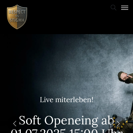
Live miterleben!
Soft Openeing ab