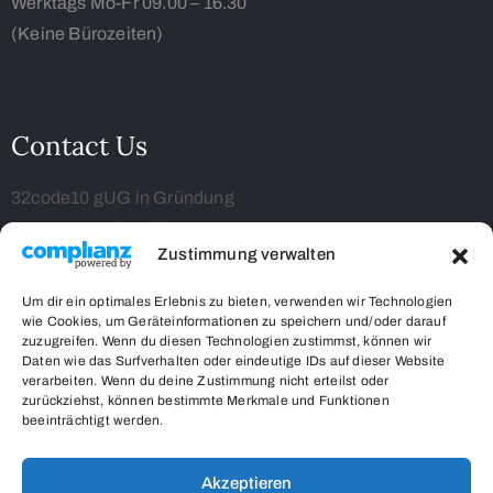
Werktags Mo-Fr 09.00 – 16.30
(Keine Bürozeiten)
Contact Us
32code10 gUG in Gründung
Kampenwandstr. 26
Zustimmung verwalten
85586 Poing
respect-vs-stigma.org
Um dir ein optimales Erlebnis zu bieten, verwenden wir Technologien
0162/7553520
wie Cookies, um Geräteinformationen zu speichern und/oder darauf
zuzugreifen. Wenn du diesen Technologien zustimmst, können wir
info@respect-vs-stigma.org
Daten wie das Surfverhalten oder eindeutige IDs auf dieser Website
verarbeiten. Wenn du deine Zustimmung nicht erteilst oder
zurückziehst, können bestimmte Merkmale und Funktionen
beeinträchtigt werden.
Akzeptieren