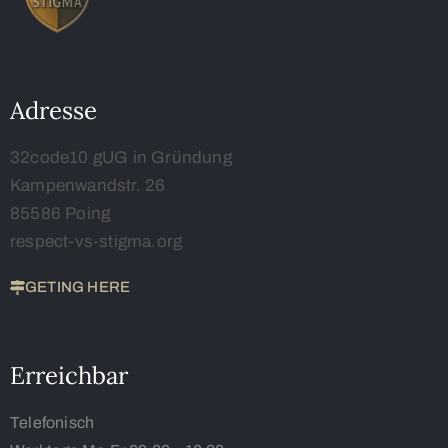
Adresse
32code10 gUG in Gründung
Kampenwandstr. 26
85586 Poing
respect-vs-stigma.org
GETING HERE
Erreichbar
Telefonisch