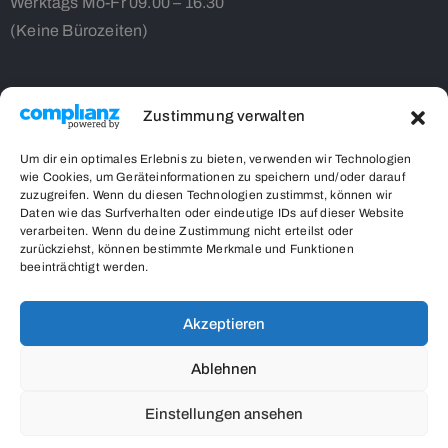
Werktags Mo-Fr 09.00 – 16.30
(Keine Bürozeiten)
Zustimmung verwalten
Contact Us
Um dir ein optimales Erlebnis zu bieten, verwenden wir Technologien
wie Cookies, um Geräteinformationen zu speichern und/oder darauf
32code10 gUG in Gründung
zuzugreifen. Wenn du diesen Technologien zustimmst, können wir
Kampenwandstr. 26
Daten wie das Surfverhalten oder eindeutige IDs auf dieser Website
verarbeiten. Wenn du deine Zustimmung nicht erteilst oder
85586 Poing
zurückziehst, können bestimmte Merkmale und Funktionen
respect-vs-stigma.org
beeinträchtigt werden.
0162/7553520
info@respect-vs-stigma.org
Akzeptieren
Ablehnen
Einstellungen ansehen