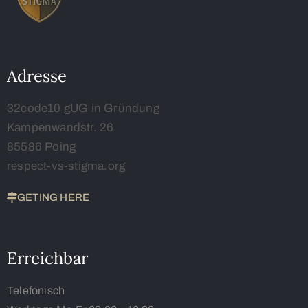
Adresse
32code10 gUG in Gründung
Kampenwandstr. 26
85586 Poing
respect-vs-stigma.org
GETING HERE
Erreichbar
Telefonisch