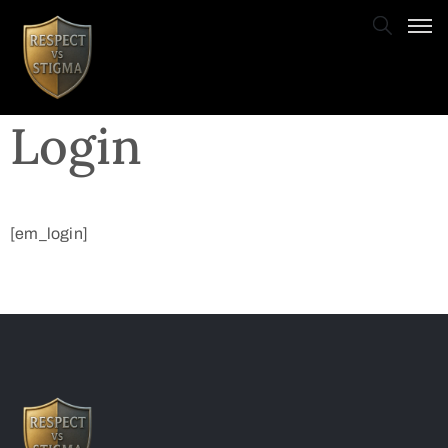
Login
[em_login]