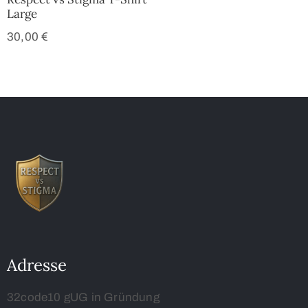
Large
30,00
€
Adresse
32code10 gUG in Gründung