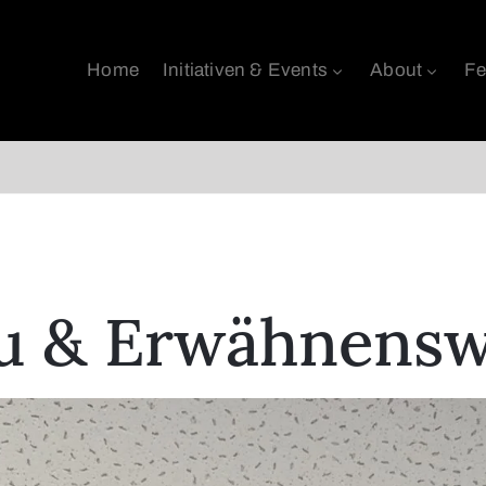
Home
Initiativen & Events
About
Fe
u & Erwähnensw