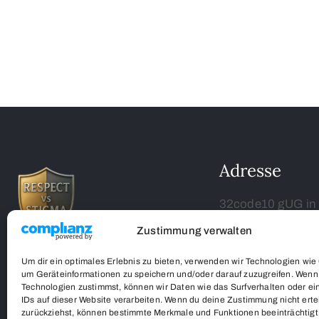
Adresse
32code10 gUG in
Kampenwandstr. 
Zustimmung verwalten
85586 Poing
Um dir ein optimales Erlebnis zu bieten, verwenden wir Technologien wie
respect-vs-stigma
um Geräteinformationen zu speichern und/oder darauf zuzugreifen. Wenn
Technologien zustimmst, können wir Daten wie das Surfverhalten oder ei
GETING HERE
IDs auf dieser Website verarbeiten. Wenn du deine Zustimmung nicht ertei
zurückziehst, können bestimmte Merkmale und Funktionen beeinträchtigt