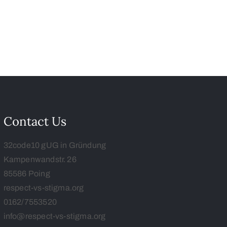
Contact Us
32code10 gUG in Gründung
Kampenwandstr. 26
85586 Poing
respect-vs-stigma.org
0162/7553520
info@respect-vs-stigma.org