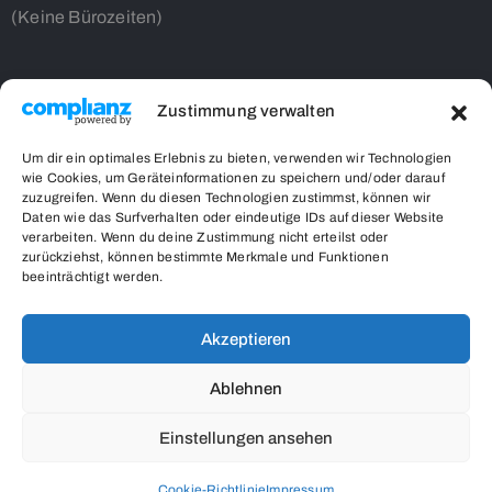
(Keine Bürozeiten)
Zustimmung verwalten
Contact Us
Um dir ein optimales Erlebnis zu bieten, verwenden wir Technologien
wie Cookies, um Geräteinformationen zu speichern und/oder darauf
32code10 gUG in Gründung
zuzugreifen. Wenn du diesen Technologien zustimmst, können wir
Kampenwandstr. 26
Daten wie das Surfverhalten oder eindeutige IDs auf dieser Website
verarbeiten. Wenn du deine Zustimmung nicht erteilst oder
85586 Poing
zurückziehst, können bestimmte Merkmale und Funktionen
respect-vs-stigma.org
beeinträchtigt werden.
0162/7553520
info@respect-vs-stigma.org
Akzeptieren
Ablehnen
Einstellungen ansehen
Cookie-Richtlinie
Impressum