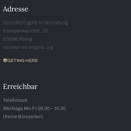
Adresse
32code10 gUG in Gründung
Kampenwandstr. 26
85586 Poing
respect-vs-stigma.org
GETING HERE
Erreichbar
Telefonisch
Werktags Mo-Fr 09.00 – 16.30
(Keine Bürozeiten)