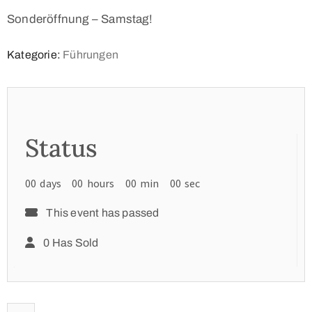
von 5,
basierend
Sonderöffnung – Samstag!
auf
Kundenbewertung
Kategorie:
Führungen
Status
00
days
00
hours
00
min
00
sec
This event has passed
0 Has Sold