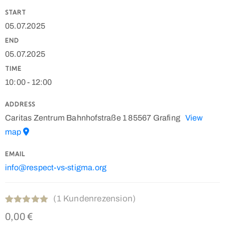
START
05.07.2025
END
05.07.2025
TIME
10:00 - 12:00
ADDRESS
Caritas Zentrum Bahnhofstraße 1 85567 Grafing
View
map
EMAIL
info@respect-vs-stigma.org
(
1
Kundenrezension)
Bewertet
1
0,00
€
mit
5.00