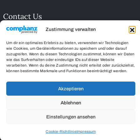
Contact Us
Zustimmung verwalten
32code10 gUG in Gründung
Kampenwandstr. 26
Um dir ein optimales Erlebnis zu bieten, verwenden wir Technologien
85586 Poing
wie Cookies, um Geräteinformationen zu speichern und/oder darauf
zuzugreifen. Wenn du diesen Technologien zustimmst, können wir Daten
respect-vs-stigma.org
wie das Surfverhalten oder eindeutige IDs auf dieser Website
verarbeiten. Wenn du deine Zustimmung nicht erteilst oder zurückziehst,
0162/7553520
können bestimmte Merkmale und Funktionen beeinträchtigt werden.
info@respect-vs-stigma.org
Akzeptieren
Ablehnen
Einstellungen ansehen
Cookie-Richtlinie
Impressum