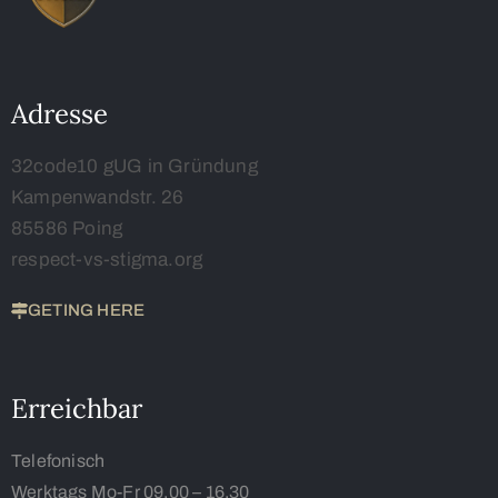
Adresse
32code10 gUG in Gründung
Kampenwandstr. 26
85586 Poing
respect-vs-stigma.org
GETING HERE
Erreichbar
Telefonisch
Werktags Mo-Fr 09.00 – 16.30