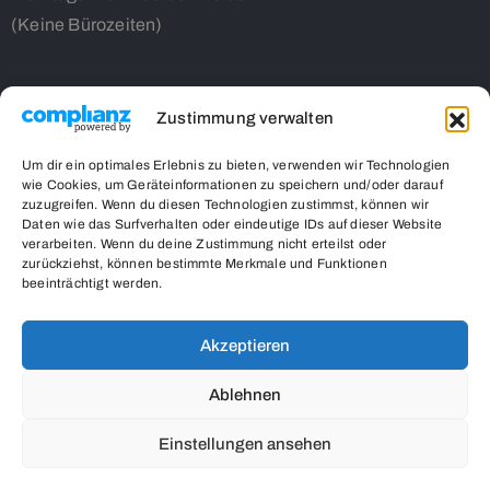
(Keine Bürozeiten)
Zustimmung verwalten
Contact Us
Um dir ein optimales Erlebnis zu bieten, verwenden wir Technologien
wie Cookies, um Geräteinformationen zu speichern und/oder darauf
32code10 gUG in Gründung
zuzugreifen. Wenn du diesen Technologien zustimmst, können wir
Kampenwandstr. 26
Daten wie das Surfverhalten oder eindeutige IDs auf dieser Website
verarbeiten. Wenn du deine Zustimmung nicht erteilst oder
85586 Poing
zurückziehst, können bestimmte Merkmale und Funktionen
respect-vs-stigma.org
beeinträchtigt werden.
0162/7553520
info@respect-vs-stigma.org
Akzeptieren
Ablehnen
Einstellungen ansehen